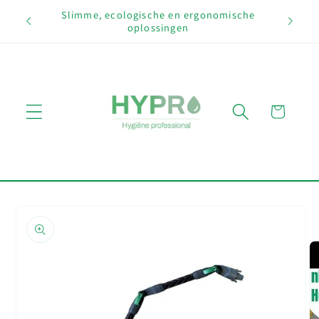
Meteen
Slimme, ecologische en ergonomische
naar de
oplossingen
content
Winkelwagen
Ga direct naar
productinformatie