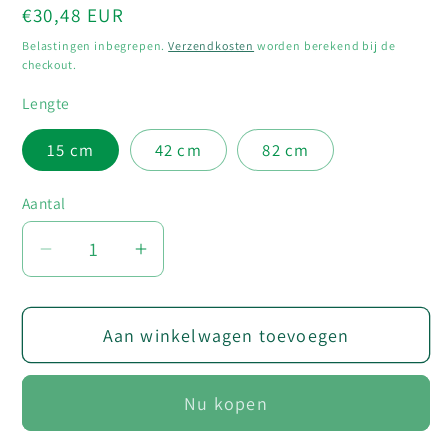
Normale
€30,48 EUR
prijs
Belastingen inbegrepen.
Verzendkosten
worden berekend bij de
checkout.
Lengte
15 cm
42 cm
82 cm
Aantal
Aantal
Aantal
Aantal
verlagen
verhogen
voor
voor
Aan winkelwagen toevoegen
nLITE®
nLITE®
Connect
Connect
Hoekadapterset
Hoekadapterset
Nu kopen